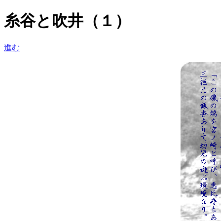
糸谷と吹井（１）
進む