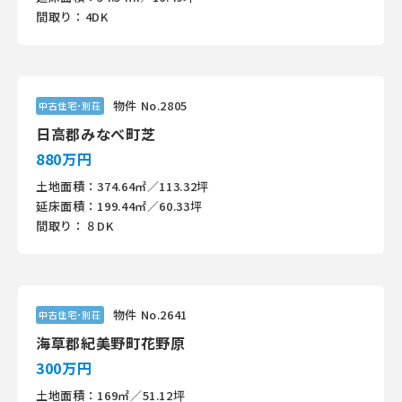
間取り：4DK
物件 No.2805
中古住宅･別荘
日高郡みなべ町芝
880万円
土地面積：374.64㎡／113.32坪
延床面積：199.44㎡／60.33坪
間取り：８DK
物件 No.2641
中古住宅･別荘
海草郡紀美野町花野原
300万円
土地面積：169㎡／51.12坪