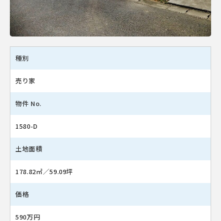
種別
売り家
物件 No.
1580-D
土地面積
178.82㎡／59.09坪
価格
590万円