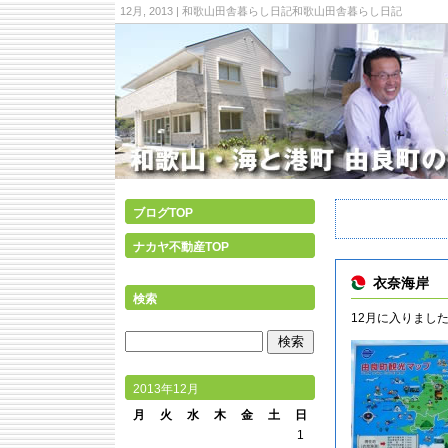
12月, 2013 | 和歌山田舎暮らし日記和歌山田舎暮らし日記
ブログTOP
ナカヤ不動産TOP
衣奈海岸
検索
12月に入りまし
2013年12月
月
火
水
木
金
土
日
1