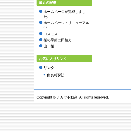
最近の記事
2016年2月
2015年9月
ホームページが完成しまし
2015年8月
た。
2015年7月
ホームページ・リニューアル
2015年6月
中
2015年5月
コスモス
2015年2月
桜の季節に田植え
2014年12月
山 桜
2014年11月
2014年10月
お気に入りリンク
2014年9月
リンク
2014年8月
由良町探訪
2014年7月
2014年6月
2014年4月
2014年3月
Copyright ©
ナカヤ不動産
, All rights reserved.
2014年2月
2014年1月
2013年12月
2013年11月
2013年10月