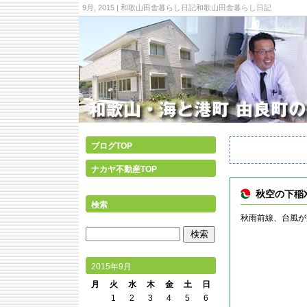
9月, 2015 | 和歌山田舎暮らし日記和歌山田舎暮らし日記
ブログTOP
ナカヤ不動産TOP
秋空の下稲
検索
秋雨前線、台風が
2015年9月
月
火
水
木
金
土
日
1
2
3
4
5
6