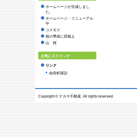
2015年9月
ホームページが完成しまし
2015年8月
た。
2015年7月
ホームページ・リニューアル
2015年6月
中
2015年5月
コスモス
2015年2月
桜の季節に田植え
2014年12月
山 桜
2014年11月
2014年10月
お気に入りリンク
2014年9月
リンク
2014年8月
由良町探訪
2014年7月
2014年6月
2014年4月
2014年3月
Copyright ©
ナカヤ不動産
, All rights reserved.
2014年2月
2014年1月
2013年12月
2013年11月
2013年10月
2013年9月