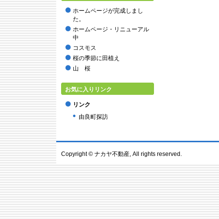
2015年9月
ホームページが完成しまし
2015年8月
た。
2015年7月
ホームページ・リニューアル
2015年6月
中
2015年5月
コスモス
2015年2月
桜の季節に田植え
2014年12月
山 桜
2014年11月
2014年10月
お気に入りリンク
2014年9月
リンク
2014年8月
由良町探訪
2014年7月
2014年6月
2014年4月
2014年3月
Copyright ©
ナカヤ不動産
, All rights reserved.
2014年2月
2014年1月
2013年12月
2013年11月
2013年10月
2013年9月