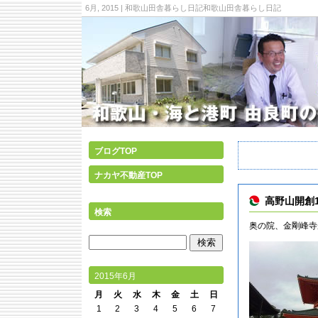
6月, 2015 | 和歌山田舎暮らし日記和歌山田舎暮らし日記
ブログTOP
ナカヤ不動産TOP
高野山開創1
検索
奥の院、金剛峰寺
2015年6月
月
火
水
木
金
土
日
1
2
3
4
5
6
7