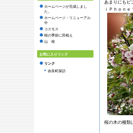
あまりにもピ
2015年9月
ホームページが完成しまし
ｉＰｈｏｎｅ 
2015年8月
た。
2015年7月
ホームページ・リニューアル
2015年6月
中
2015年5月
コスモス
2015年2月
桜の季節に田植え
2014年12月
山 桜
2014年11月
2014年10月
お気に入りリンク
2014年9月
リンク
2014年8月
由良町探訪
2014年7月
2014年6月
2014年4月
2014年3月
2014年2月
2014年1月
2013年12月
2013年11月
桜の木の種類
2013年10月
2013年9月