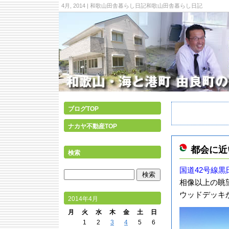
4月, 2014 | 和歌山田舎暮らし日記和歌山田舎暮らし日記
ブログTOP
ナカヤ不動産TOP
都会に近
検索
国道42号線黒
相像以上の眺
ウッドデッキ
2014年4月
月
火
水
木
金
土
日
1
2
3
4
5
6