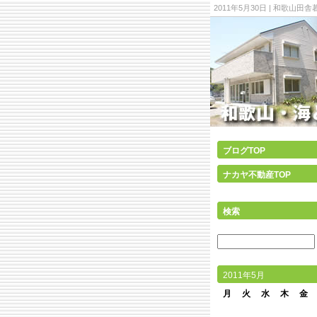
2011年5月30日 | 和歌
ブログTOP
ナカヤ不動産TOP
検索
2011年5月
月
火
水
木
金