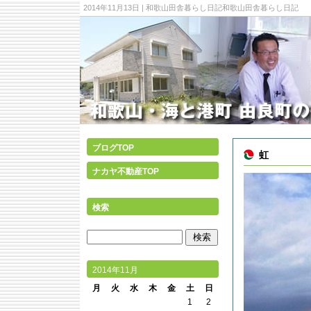
2014年11月13日 | 和歌山田舎暮らし日記和歌山田舎暮らし日記
ブログTOP
虹
ナカヤ不動産TOP
検索
2014年11月
月
火
水
木
金
土
日
1
2