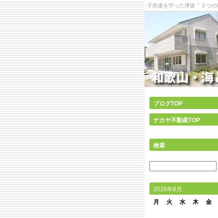
子供達を守った津波「３つの教
ブログTOP
ナカヤ不動産TOP
検索
2026年8月
月
火
水
木
金