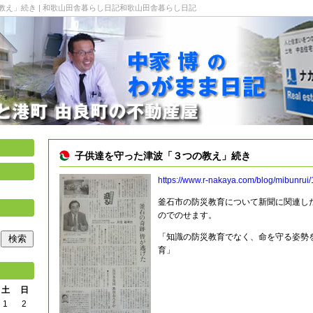
え」続き | 和歌山田舎暮らし日記和歌山田舎暮らし日記
子供達を守った津波「３つの教え」続き
https://www.r-nakaya.com/blog/mibunrui
釜石市の防災教育について新聞に関連し
のでのせます。
「知識の防災教育でなく、命を守る姿勢
育」
土
日
1
2